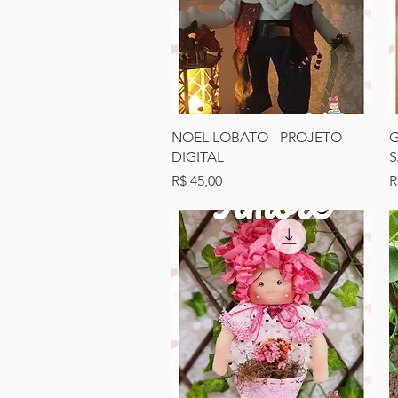
Visualização rápida
NOEL LOBATO - PROJETO
G
DIGITAL
S
Preço
P
R$ 45,00
R