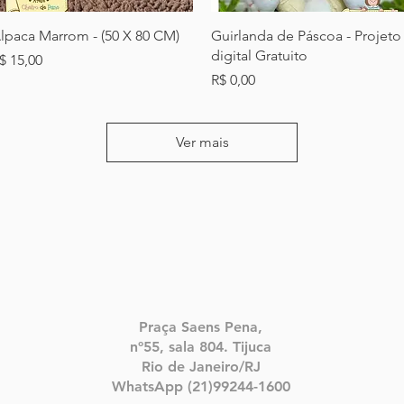
Visualização rápida
Visualização rápida
lpaca Marrom - (50 X 80 CM)
Guirlanda de Páscoa - Projeto
digital Gratuito
reço
$ 15,00
Preço
R$ 0,00
Ver mais
Praça Saens Pena,
nº55, sala 804. Tijuca
Rio de Janeiro/RJ
WhatsApp (21)99244-1600