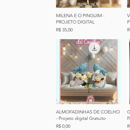
Visualização rápida
MILENA E O PINGUIM -
V
PROJETO DIGITAL
P
Preço
P
R$ 35,00
R
Visualização rápida
ALMOFADINHAS DE COELHO
G
- Projeto digital Gratuito
P
Preço
P
R$ 0,00
R