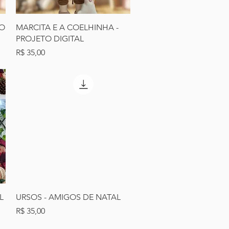
Visualização rápida
HO
MARCITA E A COELHINHA -
PROJETO DIGITAL
Preço
R$ 35,00
Visualização rápida
L
URSOS - AMIGOS DE NATAL
Preço
R$ 35,00