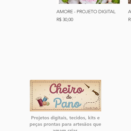
Visualização rápida
AMORE - PROJETO DIGITAL
A
Preço
P
R$ 30,00
R
Projetos digitais, tecidos, kits e
peças prontas para artesãos que
amam criar.