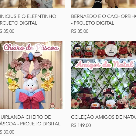
Visualização rápida
Visualização rápida
INÍCIUS E O ELEFNTINHO -
BERNARDO E O CACHORRI
ROJETO DIGITAL
- PROJETO DIGITAL
reço
Preço
$ 35,00
R$ 35,00
Visualização rápida
Visualização rápida
UIRLANDA CHEIRO DE
COLEÇÃO AMIGOS DE NATA
ÁSCOA - PROJETO DIGITAL
Preço
R$ 149,00
reço
$ 30,00