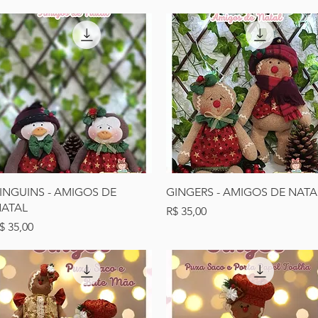
Visualização rápida
Visualização rápida
INGUINS - AMIGOS DE
GINGERS - AMIGOS DE NATA
ATAL
Preço
R$ 35,00
reço
$ 35,00