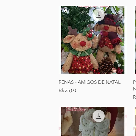
Visualização rápida
RENAS - AMIGOS DE NATAL
P
N
Preço
R$ 35,00
P
R