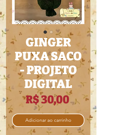
GINGER
PUXA SACO
- PROJETO
DIGITAL
Preço
R$ 30,00
Adicionar ao carrinho