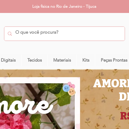
Loja física no Rio de Janeiro - Tijuca
 Digitais
Tecidos
Materiais
Kits
Peças Prontas
AMORE
D
R