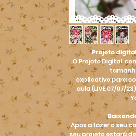
Projeto digita
O Projeto Digital c
tamanho
explicativo para c
aula (LIVE 07/07/2
Y
Baixando
Após a fazer o seu ca
seu projeto estará 