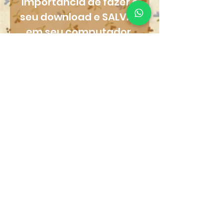
importância de fazer o
seu download e SALVAR
em seu computador,
assim você poderá
imprimir quantas
vezes quiser.
Produtos
relacionados