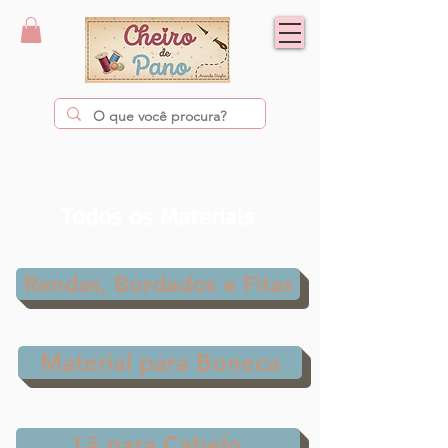
Todos os Materiais
Rendas, Bordados e Fitas
Material para Boneca
Lã para Cabelo