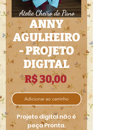
ANNY
AGULHEIRO
- PROJETO
DIGITAL
Preço
R$ 30,00
Adicionar ao carrinho
Projeto digital não é
peça Pronta.