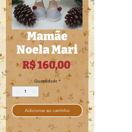
Mamãe
Noela Mari
Preço
R$ 160,00
Quantidade
*
Adicionar ao carrinho