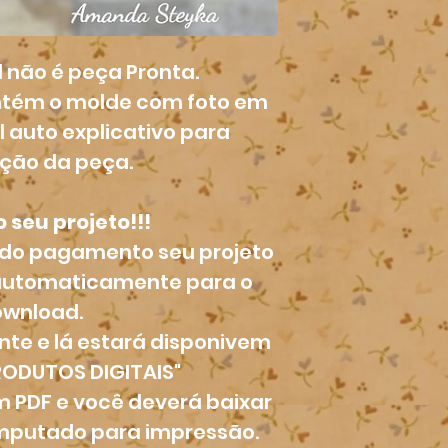
l não é peça Pronta.
ontém o molde com foto em
 auto explicativo para
ção da peça.
 seu projeto!!!
 do pagamento seu projeto
 automaticamente para o
wnload.
ente e lá estará disponivem
RODUTOS DIGITAIS"
em PDF e você deverá baixar
omputado para impressão.