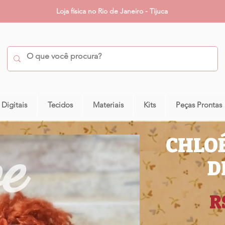
Loja física no Rio de Janeiro - Tijuca
 Digitais
Tecidos
Materiais
Kits
Peças Prontas
CHLOÉ
D
R