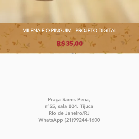
MILENA E O PINGUIM - PROJETO DIGITAL
Visualização rápida
Preço
R$ 35,00
Praça Saens Pena,
nº55, sala 804. Tijuca
Rio de Janeiro/RJ
WhatsApp (21)99244-1600