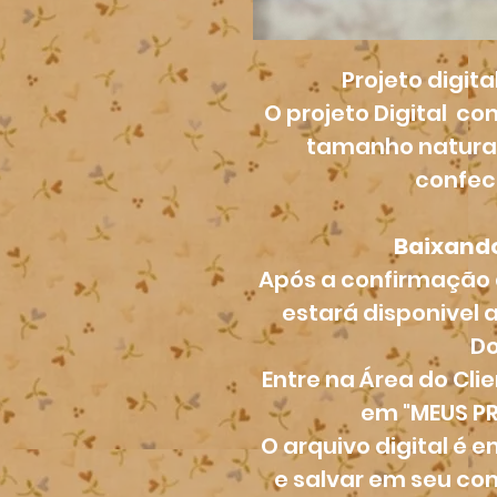
Projeto digita
O projeto Digital c
tamanho natural
confec
Baixando
Após a confirmação
estará disponivel
Do
Entre na Área do Cli
em "MEUS P
O arquivo digital é 
e salvar em seu c