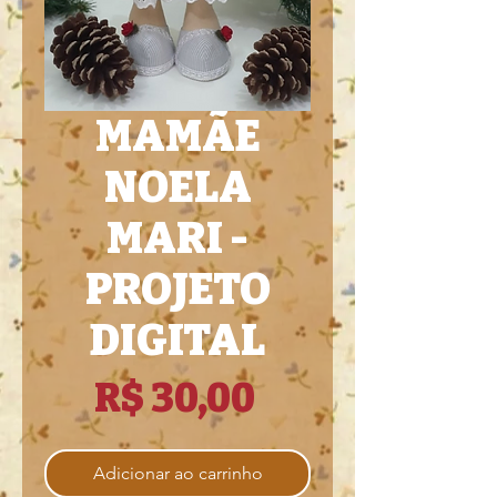
MAMÃE
NOELA
MARI -
PROJETO
DIGITAL
Preço
R$ 30,00
Adicionar ao carrinho